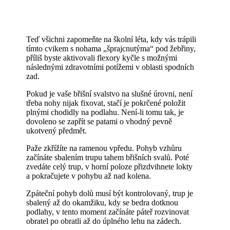
Teď všichni zapomeňte na školní léta, kdy vás trápili
tímto cvikem s nohama „šprajcnutýma“ pod žebřiny,
příliš byste aktivovali flexory kyčle s možnými
následnými zdravotními potížemi v oblasti spodních
zad.
Pokud je vaše břišní svalstvo na slušné úrovni, není
třeba nohy nijak fixovat, stačí je pokrčené položit
plnými chodidly na podlahu. Není-li tomu tak, je
dovoleno se zapřít se patami o vhodný pevně
ukotvený předmět.
Paže zkřížíte na ramenou vpředu. Pohyb vzhůru
začínáte sbalením trupu tahem břišních svalů. Poté
zvedáte celý trup, v horní poloze přizdvihnete lokty
a pokračujete v pohybu až nad kolena.
Zpáteční pohyb dolů musí být kontrolovaný, trup je
sbalený až do okamžiku, kdy se bedra dotknou
podlahy, v tento moment začínáte páteř rozvinovat
obratel po obratli až do úplného lehu na zádech.