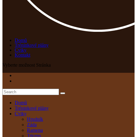
Domů
Tréninkové plány
Cviky
Kontakt
Vyberte možnost Stránka
Domů
Tréninkové plány
Cviky
Hrudník
Záda
Ramena
Triceps