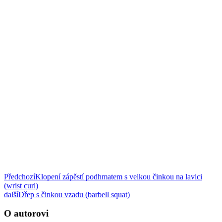
Předchozí
Klopení zápěstí podhmatem s velkou činkou na lavici
(wrist curl)
další
Dřep s činkou vzadu (barbell squat)
O autorovi