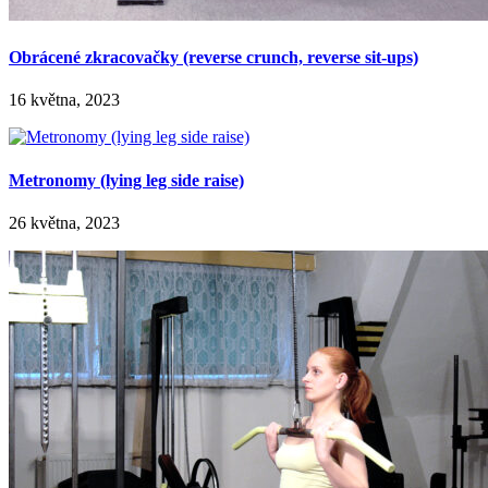
Obrácené zkracovačky (reverse crunch, reverse sit-ups)
16 května, 2023
Metronomy (lying leg side raise)
26 května, 2023