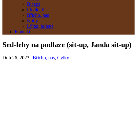
Biceps
Předloktí
Břicho, pas
Nohy
Lýtka, holeně
Kontakt
Sed-lehy na podlaze (sit-up, Janda sit-up)
Dub 26, 2023
|
Břicho, pas
,
Cviky
|