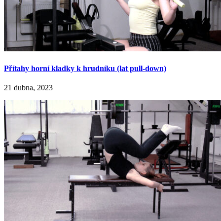
Přítahy horní kladky k hrudníku (lat pull-down)
21 dubna, 2023