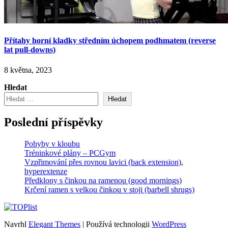
Přítahy horní kladky středním úchopem podhmatem (reverse
lat pull-downs)
8 května, 2023
Hledat
Hledat
Poslední příspěvky
Pohyby v kloubu
Tréninkové plány – PCGym
Vzpřimování přes rovnou lavici (back extension),
hyperextenze
Předklony s činkou na ramenou (good mornings)
Krčení ramen s velkou činkou v stoji (barbell shrugs)
Navrhl
Elegant Themes
| Používá technologii
WordPress