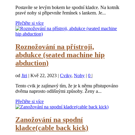
Postavíte se levým bokem ke spodní kladce. Na kotník
pravé nohy si připevníte řemínek s lankem. Je...
Přečtěte si více
Roznožování na přístroji,
abdukce (seated machine hip
abduction)
od
Jiri
|
Kvě 22, 2023
|
Cviky
,
Nohy
|
0
|
Tento cvik je zajímavý tím, že je k němu přistupováno
dvěma naprosto odlišnými způsoby. Ženy a...
Přečtěte si více
Zanožování na spodní
kladce(cable back kick)