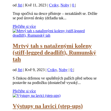
od
Jiri
|
Kvě 11, 2023
|
Cviky
,
Nohy
|
0
|
Trup spočívá na desce přístroje – nezaklánět se. Držíte
se pod úrovní desky (držadla tak...
Přečtěte si více
Mrtvý tah s nataženými koleny
(stiff-legged deadlift), Rumunský
tah
od
Jiri
|
Kvě 9, 2023
|
Cviky
,
Nohy
|
0
|
S činkou drženou ve spuštěných pažích před sebou se
postavíte na podložku (dostatečně vysoký...
Přečtěte si více
Výstupy na lavici (step-ups)