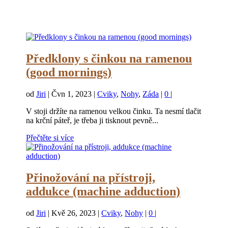
Předklony s činkou na ramenou
(good mornings)
od
Jiri
|
Čvn 1, 2023
|
Cviky
,
Nohy
,
Záda
|
0
|
V stoji držíte na ramenou velkou činku. Ta nesmí tlačit
na krční páteř, je třeba ji tisknout pevně...
Přečtěte si více
Přinožování na přístroji,
addukce (machine adduction)
od
Jiri
|
Kvě 26, 2023
|
Cviky
,
Nohy
|
0
|