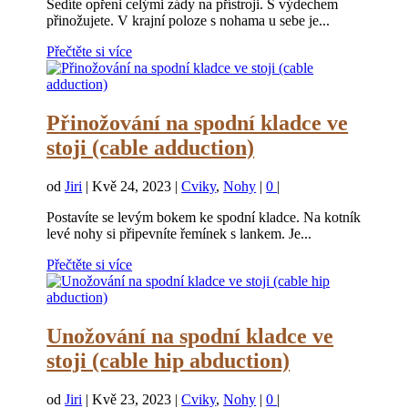
Sedíte opřeni celými zády na přístroji. S výdechem
přinožujete. V krajní poloze s nohama u sebe je...
Přečtěte si více
Přinožování na spodní kladce ve
stoji (cable adduction)
od
Jiri
|
Kvě 24, 2023
|
Cviky
,
Nohy
|
0
|
Postavíte se levým bokem ke spodní kladce. Na kotník
levé nohy si připevníte řemínek s lankem. Je...
Přečtěte si více
Unožování na spodní kladce ve
stoji (cable hip abduction)
od
Jiri
|
Kvě 23, 2023
|
Cviky
,
Nohy
|
0
|