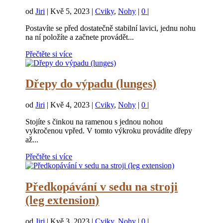
od
Jiri
|
Kvě 5, 2023
|
Cviky
,
Nohy
|
0
|
Postavíte se před dostatečně stabilní lavici, jednu nohu
na ní položíte a začnete provádět...
Přečtěte si více
Dřepy do výpadu (lunges)
od
Jiri
|
Kvě 4, 2023
|
Cviky
,
Nohy
|
0
|
Stojíte s činkou na ramenou s jednou nohou
vykročenou vpřed. V tomto výkroku provádíte dřepy
až...
Přečtěte si více
Předkopávání v sedu na stroji
(leg extension)
od
Jiri
|
Kvě 3, 2023
|
Cviky
,
Nohy
|
0
|