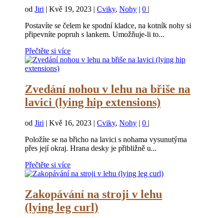
od
Jiri
|
Kvě 19, 2023
|
Cviky
,
Nohy
|
0
|
Postavíte se čelem ke spodní kladce, na kotník nohy si
připevníte popruh s lankem. Umožňuje-li to...
Přečtěte si více
Zvedání nohou v lehu na břiše na
lavici (lying hip extensions)
od
Jiri
|
Kvě 16, 2023
|
Cviky
,
Nohy
|
0
|
Položíte se na břicho na lavici s nohama vysunutýma
přes její okraj. Hrana desky je přibližně u...
Přečtěte si více
Zakopávání na stroji v lehu
(lying leg curl)