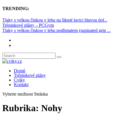
TRENDING:
Tlaky s velkou činkou v lehu na šikmé lavici hlavou dol...
Tréninkové plány – PCGym
Tlaky s velkou činkou v lehu podhmatem (supinated grip ...
Domů
Tréninkové plány
Cviky
Kontakt
Vyberte možnost Stránka
Rubrika:
Nohy