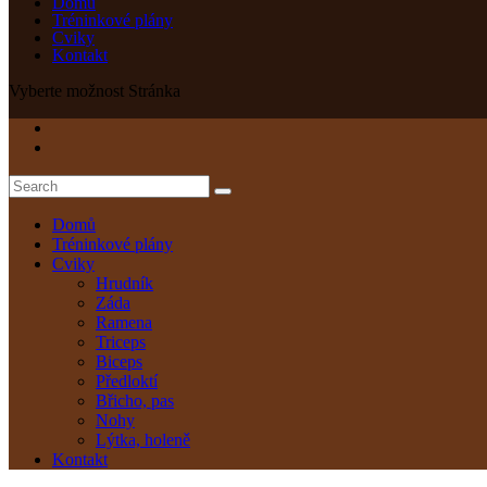
Domů
Tréninkové plány
Cviky
Kontakt
Vyberte možnost Stránka
Domů
Tréninkové plány
Cviky
Hrudník
Záda
Ramena
Triceps
Biceps
Předloktí
Břicho, pas
Nohy
Lýtka, holeně
Kontakt