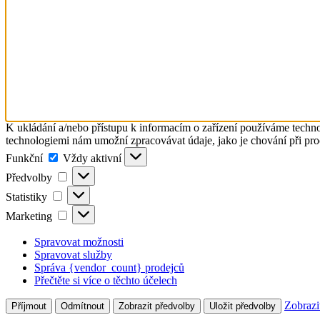
K ukládání a/nebo přístupu k informacím o zařízení používáme technol
technologiemi nám umožní zpracovávat údaje, jako je chování při pro
Funkční
Funkční
Vždy aktivní
Předvolby
Předvolby
Statistiky
Statistiky
Marketing
Marketing
Spravovat možnosti
Spravovat služby
Správa {vendor_count} prodejců
Přečtěte si více o těchto účelech
Zobrazi
Příjmout
Odmítnout
Zobrazit předvolby
Uložit předvolby