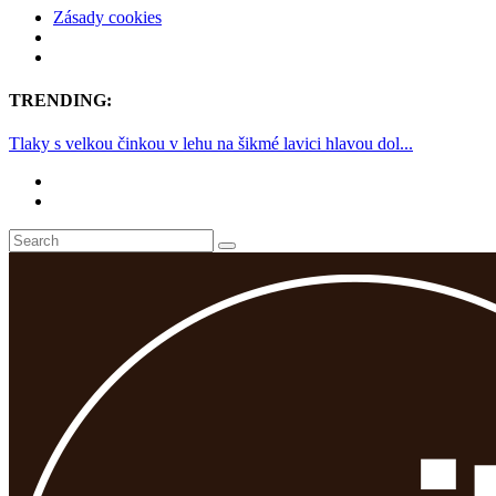
Zásady cookies
TRENDING:
Tlaky s velkou činkou v lehu na šikmé lavici hlavou dol...